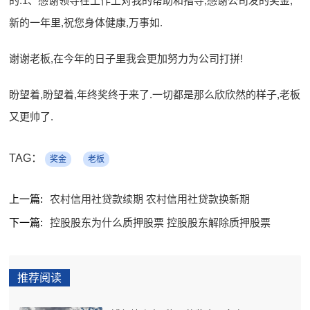
的.1、感谢领导在工作上对我的帮助和指导,感谢公司发的奖金,
新的一年里,祝您身体健康,万事如.
谢谢老板,在今年的日子里我会更加努力为公司打拼!
盼望着,盼望着,年终奖终于来了.一切都是那么欣欣然的样子,老板
又更帅了.
TAG：
奖金
老板
上一篇:
农村信用社贷款续期 农村信用社贷款换新期
下一篇:
控股股东为什么质押股票 控股股东解除质押股票
推荐阅读