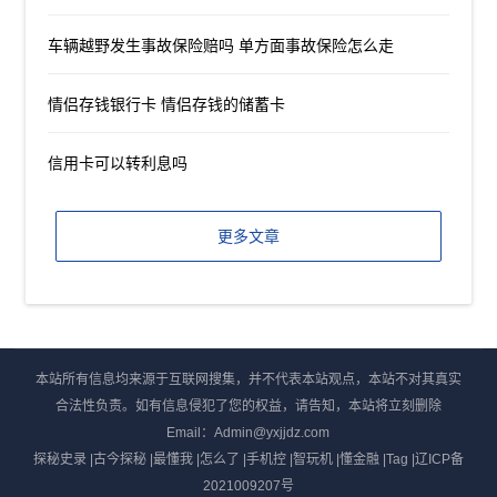
车辆越野发生事故保险赔吗 单方面事故保险怎么走
情侣存钱银行卡 情侣存钱的储蓄卡
信用卡可以转利息吗
更多文章
本站所有信息均来源于互联网搜集，并不代表本站观点，本站不对其真实
合法性负责。如有信息侵犯了您的权益，请告知，本站将立刻删除
Email：Admin@yxjjdz.com
探秘史录
|
古今探秘
|
最懂我
|
怎么了
|
手机控
|
智玩机
|
懂金融
|
Tag
|
辽ICP备
2021009207号