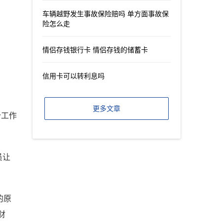
车辆越野发生事故保险赔吗 单方面事故保
险怎么走
情侣存钱银行卡 情侣存钱的储蓄卡
信用卡可以转利息吗
更多文章
个工作
员让
的原
财