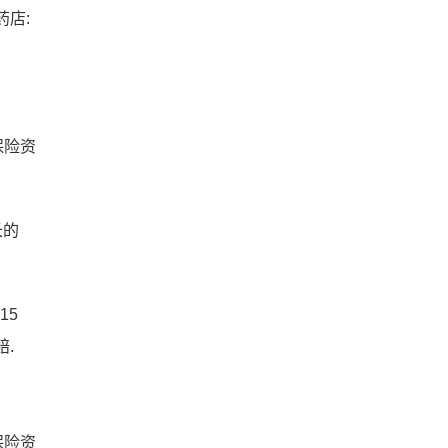
药店:
保险资
长的
15
.
保险资