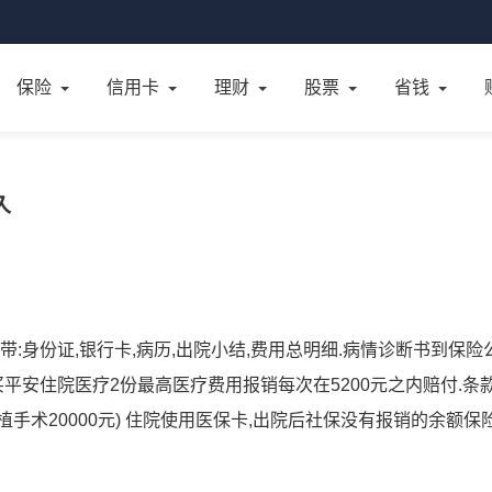
保险
信用卡
理财
股票
省钱
久
:身份证,银行卡,病历,出院小结,费用总明细.病情诊断书到保险
买平安住院医疗2份最高医疗费用报销每次在5200元之内赔付.条
器官移植手术20000元) 住院使用医保卡,出院后社保没有报销的余额保