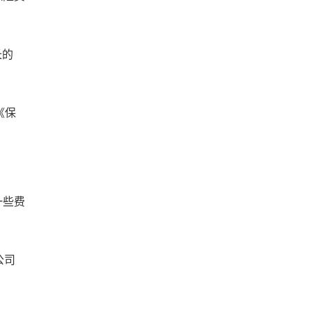
长的
《保
一些费
公司