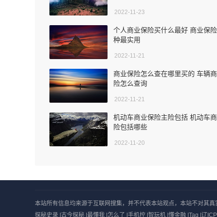
2022-11-23
个人商业保险买什么最好 商业保
种最实用
2022-11-21
商业保险怎么查在哪里买的 车辆
险怎么查询
2022-11-21
机动车商业保险主险包括 机动车
险包括哪些
2022-11-20
本站所有信息均来源于互联网搜集，并不代表本站观点，本站不对其真实合法性
探秘史录
|
古今探秘
|
最懂我
|
怎么了
|
手机控
|
智玩机
|
懂金融
|
Tag
|
辽ICP