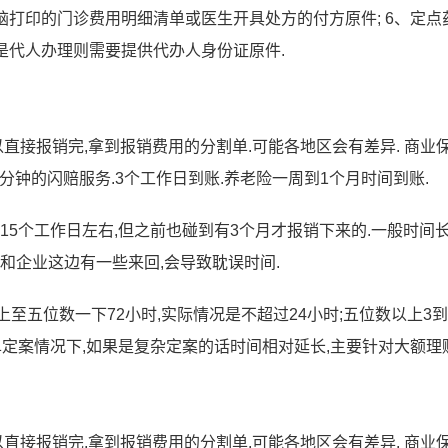
脑打印的门诊费用明细清单或医生开具处方的付方原件; 6、定点
是代人办理则需要提供代办人身份证原件.
以直接报销完,拿到报销费用的分割单.可能各地区会有差异. 商业
0分钟的闪赔服务.3个工作日到账.养老险一周到1个月时间到账.
15个工作日左右,但之前也碰到有3个月才报销下来的.一般时间
和企业这边有一些来回,会导致耽误时间.
上至五位数一下72小时,实际情况是不超过24小时;五位数以上3到
单定案情况下,如果是复杂定案的话时间相对延长,主要针对大额理赔
以直接报销完,拿到报销费用的分割单.可能各地区会有差异. 商业