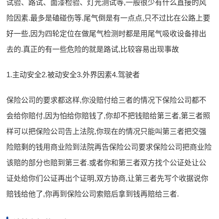
试验、路试、面漆检验、灯光测试等,一般很少有什么直接的风
险因素.最多是磕碰伤等.尾气倒是有一点点,只不过比在公路上要
好一些,因为四轮定位在做尾气检测时都是用尾气吸收设备排出
去的.真正的有一些危险的就是路试,比较容易出现事故
1.主动安全2.被动安全3.外界因素4.驾驶者
保险公司的要求都这样,你没赔付给三者的情况下保险公司都不
会给你赔付,因为怕给你赔钱了,你却不把钱赔给第三者,第三者照
样可以把保险公司告上法院,你现在的情况只能叫第三者把交强
险赔剩的钱用商业险到法院再告保险公司要求保险公司把商业险
该赔的部分也赔到第三者.或者你和第三者双方找个公证处让公
证处给你们公证再出个证明,双方协商,让第三者先写个收据说你
赔钱给他了,你再到保险公司索赔后拿到钱再赔给三者.