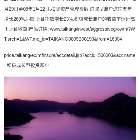
月29日至09年1月22日,扣除资产管理费后,进取型账户过往五年
增长269%,同期上证指数增长23%.积极成长账户的收益率远远高
于上证收益!产品详情: www.taikang/invest/aggressivegrowth/?W
T.srch=1&WT.mc_id=TAIKANG0809B00193&from=16304
price.taikang/ec/mfinsure/accdetail.jsp?accid=506003&accname
=积极成长型投资账户