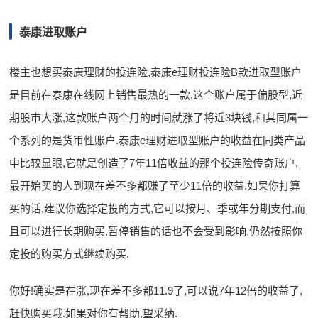
泰康进取账户
楼主也想买泰康理财的投连险,泰康e理财投连险B款进取型账户
是目前在泰康在线网上销售最热的一款.这个账户属于偏股型,近
期股市大涨,这款账户两个月的时间就涨了将近3块钱,和其同属一
个系列的是货币性账户.泰康e理财进取型账户的收益在同类产品
中比较显眼,它就是创造了7年11倍收益的那个投连险传奇账户,
最开始买的人到现在差不多都赚了至少11倍的收益.如果你打算
买的话,建议你选择定投的方式,它可以按月、季或年分期支付,而
且可以进行长期购买,暂停销售的话也不会受到影响,仍然按照你
定投的购买方式继续购买.
你好!确实是在涨,现在差不多都11.9了,可以说7年12倍的收益了,
赶快购买哦.如果对你有帮助,望采纳.