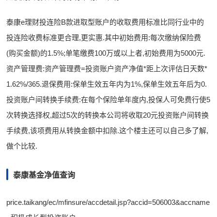
泰康e理财投连险B款进取型账户的收取费用标准比同行业中的
投连险收费标准更合理,更实惠.其中初始费用:每次缴纳保险费
(购买金额)的1.5%;单笔缴费100万或以上者,初始费用为5000元.
资产管理费:资产管理费=投资账户资产净值*距上次评估日天数*
1.62%/365.退保费用:保单生效五年内为1%,保单生效五年后为0.
投资账户间转换手续费:在每个保险单年度内,投保人可免费行使5
次转换选择权,超过5次的转换本公司将收取20元投资账户间转换
手续费,该项费用从转换金额中扣除.这个楼主还可以自己多了解,
做个比较.
泰康基金净值查询
price.taikang/ec/mfinsure/accdetail.jsp?accid=506003&accname