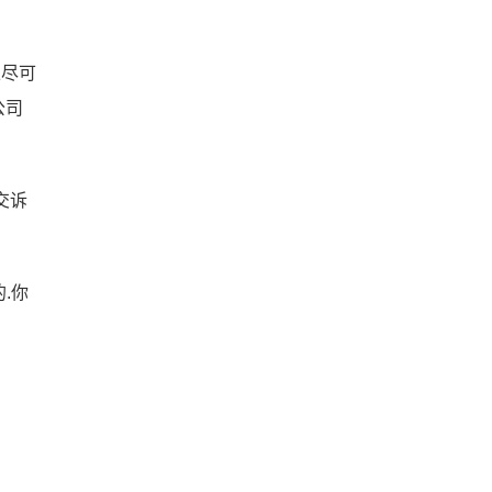
以尽可
公司
交诉
.你