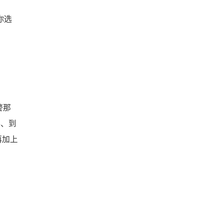
你选
警那
3、到
再加上