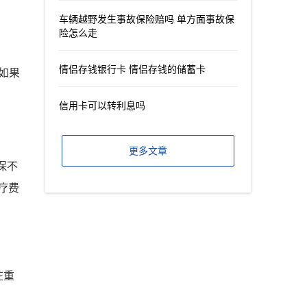
车辆越野发生事故保险赔吗 单方面事故保
险怎么走
情侣存钱银行卡 情侣存钱的储蓄卡
如果
信用卡可以转利息吗
更多文章
保不
疗费
在重