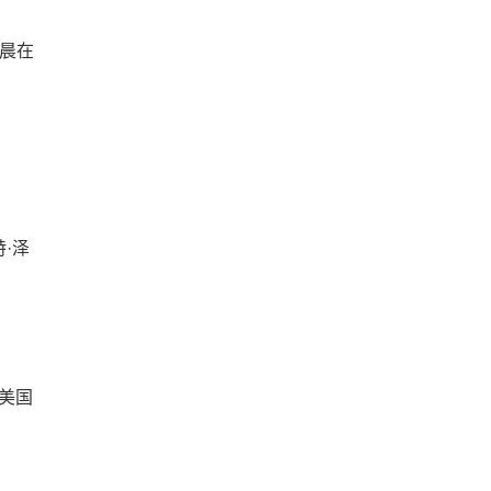
凌晨在
特·泽
区:美国