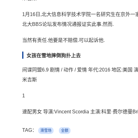
1月16日,北大信息科学技术学院一名研究生在京外一
北大BBS论坛发布情况通报证实此事.然而.
当然有责任.他要是不赔偿.可以起诉他.
女孩在雪地摔倒狗扑上去
间谍同盟6.9 剧情 / 动作 / 爱情 年代:2016 地区:美
米吉斯
1
速配男女 导演:Vincent Scordia 主演:科里·费尔德曼Bri
TAG：
滑雪场
全额