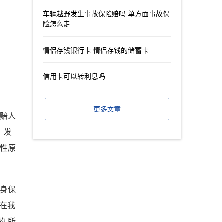
车辆越野发生事故保险赔吗 单方面事故保
险怎么走
情侣存钱银行卡 情侣存钱的储蓄卡
信用卡可以转利息吗
更多文章
理赔人
、发
偿性原
人身保
先在我
的,所