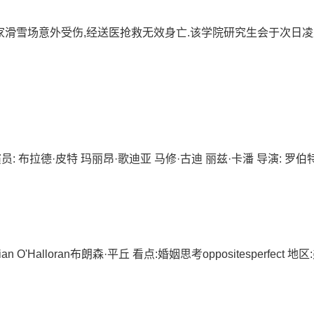
家滑雪场意外受伤,经送医抢救无效身亡.该学院研究生会于次日
国 演员: 布拉德·皮特 玛丽昂·歌迪亚 马修·古迪 丽兹·卡潘 导演: 罗伯
an O'Halloran布朗森·平丘 看点:婚姻思考oppositesperfect 地