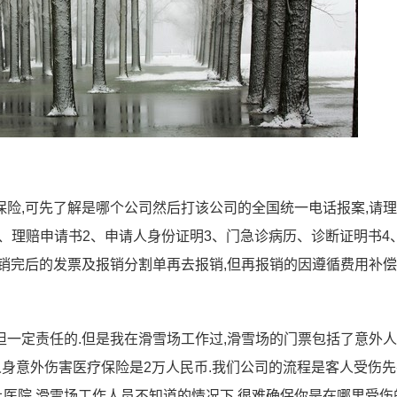
险,可先了解是哪个公司然后打该公司的全国统一电话报案,请
1、理赔申请书2、申请人身份证明3、门急诊病历、诊断证明书4
销完后的发票及报销分割单再去报销,但再报销的因遵循费用补
承担一定责任的.但是我在滑雪场工作过,滑雪场的门票包括了意外
人身意外伤害医疗保险是2万人民币.我们公司的流程是客人受伤
上医院,滑雪场工作人员不知道的情况下,很难确保你是在哪里受伤