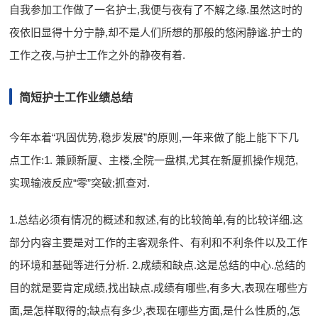
自我参加工作做了一名护士,我便与夜有了不解之缘.虽然这时的
夜依旧显得十分宁静,却不是人们所想的那般的悠闲静谧.护士的
工作之夜,与护士工作之外的静夜有着.
简短护士工作业绩总结
今年本着“巩固优势,稳步发展”的原则,一年来做了能上能下下几
点工作:1. 兼顾新厦、主楼,全院一盘棋,尤其在新厦抓操作规范,
实现输液反应“零”突破;抓查对.
1.总结必须有情况的概述和叙述,有的比较简单,有的比较详细.这
部分内容主要是对工作的主客观条件、有利和不利条件以及工作
的环境和基础等进行分析. 2.成绩和缺点.这是总结的中心.总结的
目的就是要肯定成绩,找出缺点.成绩有哪些,有多大,表现在哪些方
面,是怎样取得的;缺点有多少,表现在哪些方面,是什么性质的,怎