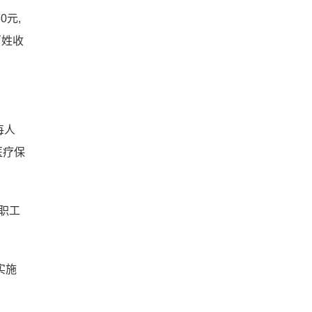
0元,
百姓收
每人
医疗保
职工
实施