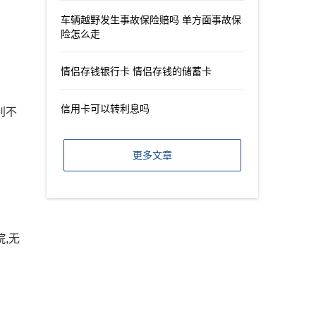
车辆越野发生事故保险赔吗 单方面事故保
险怎么走
情侣存钱银行卡 情侣存钱的储蓄卡
信用卡可以转利息吗
别不
更多文章
,无