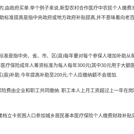
,由政府买单.举个例子来说,新型农村合作医疗中农民个人缴费3
元,补助标准提高是指中央政府或地方政府补贴提高,并不意味着向老
标准是指中央、省、市、区(县)每年要对每个参保人增加补助从
基本医疗保险成年人筹资标准为每人每年300元(其中30元用于大额
区(县)补助.今年提高补助至200元,个人应缴纳额不会增加.
保险费由企业和职工共同缴纳. 职工本人上月工资超过上一年在岗
起,建档立卡贫困人口参加城乡居民基本医疗保险个人缴费财政补贴