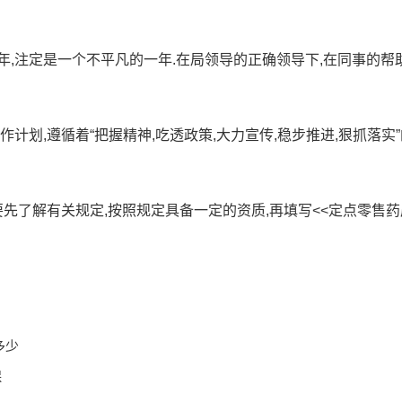
X年,注定是一个不平凡的一年.在局领导的正确领导下,在同事的帮
作计划,遵循着“把握精神,吃透政策,大力宣传,稳步推进,狠抓落实
要先了解有关规定,按照规定具备一定的资质,再填写<<定点零售
多少
保