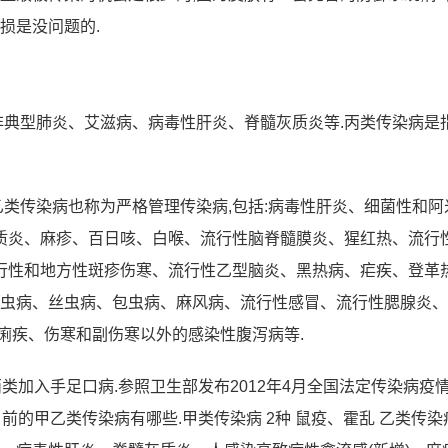
损是没问题的.
非典型肺炎、艾滋病、病毒性肝炎、脊髓灰质炎等.丙类传染病是指
乙类传染病也称为严格管理传染病,包括:病毒性肝炎、细菌性和阿
质炎、麻疹、百日咳、白喉、流行性脑脊髓膜炎、猩红热、流行
行性和地方性斑疹伤寒、流行性乙型脑炎、黑热病、疟疾、登革热
吸虫病、丝虫病、包虫病、麻风病、流行性感冒、流行性腮腺炎
痢疾、伤寒和副伤寒以外的感染性腹泻病等.
年丙类加入手足口病.参照卫生部发布2012年4月全国法定传染病疫情:
前的甲乙类传染病有哪些.甲类传染病 2种 鼠疫、霍乱 乙类传染病