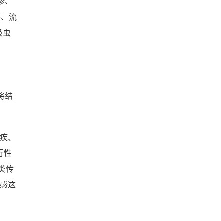
疹、
寒、流
吸虫
将结
痢疾、
行性
类传
流感这