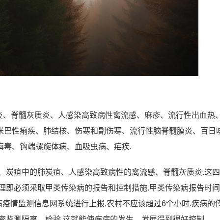
性肝炎、脊髓灰质炎、人感染高致病性禽流感、麻疹、流行性出血热
米巴性痢疾、肺结核、伤寒和副伤寒、流行性脑脊髓膜炎、百日
梅毒、钩端螺旋体病、血吸虫病、疟疾.
、炭疽中的肺炭疽、人感染高致病性的禽流感、脊髓灰质炎.这
理即必须采取甲类传染病的报告和控制措施.甲类传染病报告时
病疫情监测信息网系统进行上报,农村不应该超过6个小时.疾病的
密监测隔离、检验,这就能使疾病的发生、发展得到很好控制.