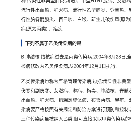
种 传染性非典型肺炎(新增)、甲型H1N1流感、艾
流行性出血热、狂犬病、流行性乙型脑炎、登革热、炭
行性脑脊髓膜炎、百日咳、白喉、新生儿破伤风(原为
病(原为丙类) 、疟疾
下列不属于乙类传染病的是
B 肺结核 结核病过去是丙类传染病,2004年8月2
核病修改为乙类传染病,从2004年12月1日执行.
乙类传染病也称为严格管理传染病,包括:传染性非典
伤寒和副伤寒、艾滋病、淋病、梅毒、肺结核、脊髓
出血热、狂犬病、钩端螺旋体病、布鲁菌病、炭疽、
染病要严格按照有关规定和防治方案进行预防和控制.
三种传染病虽被纳入乙类,但可直接采取甲类传染病的