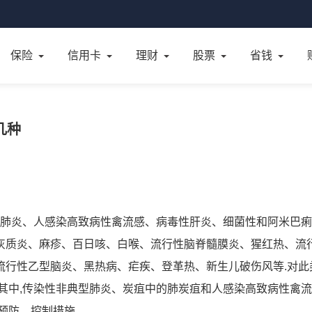
保险
信用卡
理财
股票
省钱
几种
型肺炎、人感染高致病性禽流感、病毒性肝炎、细菌性和阿米巴
灰质炎、麻疹、百日咳、白喉、流行性脑脊髓膜炎、猩红热、流
流行性乙型脑炎、黑热病、疟疾、登革热、新生儿破伤风等.对此
其中,传染性非典型肺炎、炭疽中的肺炭疽和人感染高致病性禽
预防、控制措施.