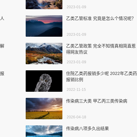
2023-01-09
让人
乙类乙管标准 究竟是怎么个情况呢？
2023-01-09
了解
乙类乙管政策 完全不知情真相简直惹
得网友热议
2023-01-09
类报
住院乙类药报销多少呢 2022年乙类药
报销比例
2022-11-15
传染病三大类 甲乙丙三类传染病
2026-04-18
传染病八项多久出结果