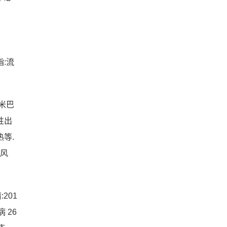
:流
米巴
性出
等.
、风
201
 26