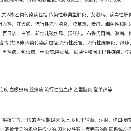
乱,共2种.乙类传染病包括:传染性非典型肺炎、艾滋病、病毒性肝
出血热、狂犬病、流行性乙型脑炎、登革热、炭疽、细菌性和阿
、百日咳、白喉、新生儿破伤风、猩红热、布鲁氏菌病、淋病、
流感.共26种.丙类传染病包括:流行性感冒、流行性腮腺炎、风疹
、黑热病、包虫病、丝虫病,除霍乱、细菌性和阿米巴性痢疾、伤
有:疟疾,血吸虫病,丝虫病,流行性出血热,乙型脑炎,登革热等
疟疾等等,一般的潜伏期14天以上,多见于输血、注射、伤口接
触血液被传染的机会是很少的,因为皮肤有一套完善的防御系统,你