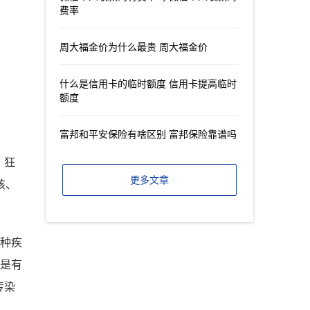
费率
周大福金价为什么最贵 周大福金价
什么是信用卡的临时额度 信用卡提高临时
额度
富邦和平安保险有啥区别 富邦保险靠谱吗
、狂
更多文章
咳、
四种疾
间是有
传染