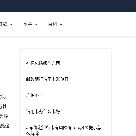
赚钱
基金
百科
社保包括哪些东西
邮政银行信用卡账单日
广佑圣王
痢疾、
行性
信用卡办什么卡好
类传
流感这
app绑定银行卡有风险吗 app风险提示怎
么解除