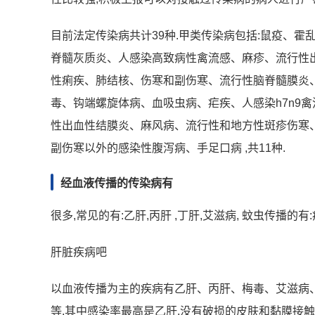
目前法定传染病共计39种.甲类传染病包括:鼠疫、霍
脊髓灰质炎、人感染高致病性禽流感、麻疹、流行性
性痢疾、肺结核、伤寒和副伤寒、流行性脑脊髓膜炎
毒、钩端螺旋体病、血吸虫病、疟疾、人感染h7n9禽
性出血性结膜炎、麻风病、流行性和地方性斑疹伤寒
副伤寒以外的感染性腹泻病、手足口病 ,共11种.
经血液传播的传染病有
很多,常见的有:乙肝,丙肝 ,丁肝,艾滋病, 蚊虫传播的
肝脏疾病吧
以血液传播为主的疾病有乙肝、丙肝、梅毒、艾滋病、
等.其中感染率最高是乙肝.没有破损的皮肤和黏膜接