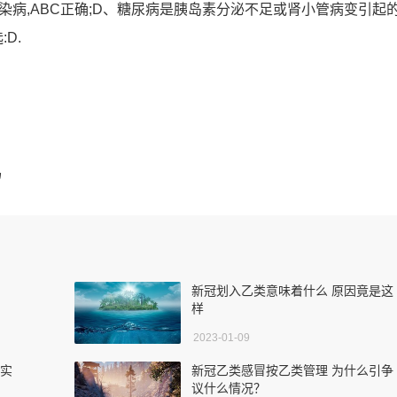
染病,ABC正确;D、糖尿病是胰岛素分泌不足或肾小管病变引起的
D.
吗
新冠划入乙类意味着什么 原因竟是这
样
2023-01-09
相实
新冠乙类感冒按乙类管理 为什么引争
议什么情况？