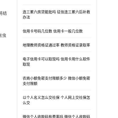
连三累六房贷能批吗 征信连三累六后补救
将结
办法
信用卡号码几位数 信用卡一般几位数
丝虫
地理教师资格证通过率 教师资格证录取率
电子信用卡可以取现吗 信用卡用什么软件
取现
农商小额免密支付限额多少 微信小额免密
支付限额
以个人名义怎么交社保 个人网上交社保怎
么交
微信个人收款码有费率吗 微信个人收款码