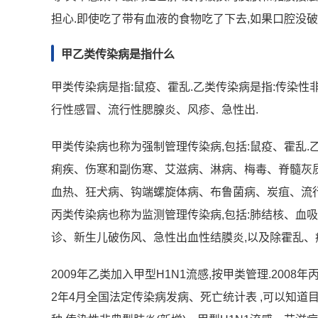
担心.即使吃了带有血液的食物吃了下去,如果口腔没破
甲乙类传染病是指什么
甲类传染病是指:鼠疫、霍乱.乙类传染病是指:传染性
行性感冒、流行性腮腺炎、风疹、急性出.
甲类传染病也称为强制管理传染病,包括:鼠疫、霍乱.
痢疾、伤寒和副伤寒、艾滋病、淋病、梅毒、脊髓灰
血热、狂犬病、钩端螺旋体病、布鲁菌病、炭疽、流
丙类传染病也称为监测管理传染病,包括:肺结核、血
诊、新生儿破伤风、急性出血性结膜炎,以及除霍乱、
2009年乙类加入甲型H1N1流感,按甲类管理.2008
2年4月全国法定传染病发病、死亡统计表 ,可以知道目