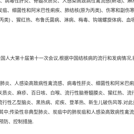
滋病、病毒性肝炎、脊髓灰质炎、人感染高致病性禽流感(新增)、麻
疽、细菌性和阿米巴性痢疾、肺结核(原为丙类)、伤寒和副伤
丙类) 、猩红热、布鲁氏菌病、淋病、梅毒、钩端螺旋体病、血
8日,全国人大第十届第十一次会议,根据中国结核病的流行和发病情况,
型肺炎、人感染高致病性禽流感、病毒性肝炎、细菌性和阿米巴
灰质炎、麻疹、百日咳、白喉、流行性脑脊髓膜炎、猩红热、流
流行性乙型脑炎、黑热病、疟疾、登革热、新生儿破伤风等.对此
其中,传染性非典型肺炎、炭疽中的肺炭疽和人感染高致病性禽
预防、控制措施.