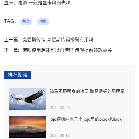
显卡、电源.一般是显卡风扇先响.
TAG：
替身
电影
上一篇:
亮碧斯传销 亮碧斯传销报警有用吗
下一篇:
借呗停用后还可以再借吗 借呗提前还款被关
推荐阅读
骑马不用替身的演员 骑马很好的男明星
2026-03-26
jojo镇魂曲有几个 jojo里的pluck和luck
2025-09-13