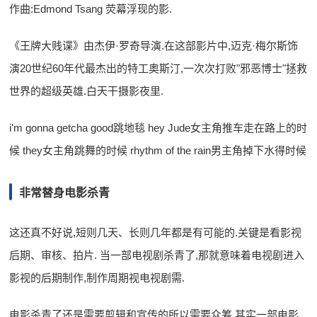
作曲:Edmond Tsang 荧幕浮现的影.
《王牌大贱谍》由杰伊·罗奇导演.在这部影片中,迈克·梅尔斯饰
演20世纪60年代最杰出的特工奥斯汀,一次次打败"邪恶博士"拯救
世界的超级英雄.白天干摄影夜里.
i'm gonna getcha good跳地毯 hey Jude女主角推车走在路上的时
候 they女主角跳舞的时候 rhythm of the rain男主角掉下水得时候
非常替身电影杀青
这还真不好说,短则几天、长则几年都是有可能的.关键是看影视
后期、审核、拍片. 当一部电视剧杀青了,那就意味着电视剧进入
影视的后期制作,制作周期视电视剧需.
电影杀青了还是需要剪辑和宣传的所以需要众筹,其实一部电影