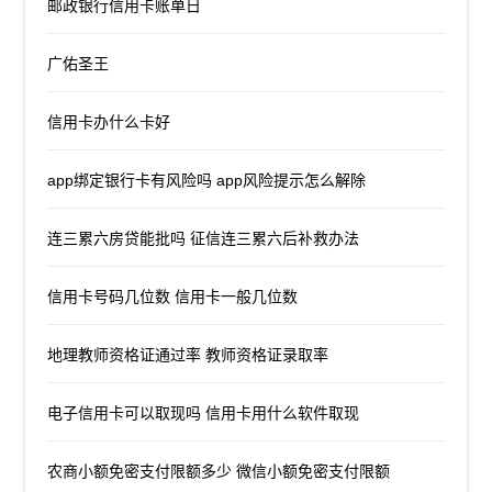
邮政银行信用卡账单日
广佑圣王
信用卡办什么卡好
app绑定银行卡有风险吗 app风险提示怎么解除
连三累六房贷能批吗 征信连三累六后补救办法
信用卡号码几位数 信用卡一般几位数
地理教师资格证通过率 教师资格证录取率
电子信用卡可以取现吗 信用卡用什么软件取现
农商小额免密支付限额多少 微信小额免密支付限额