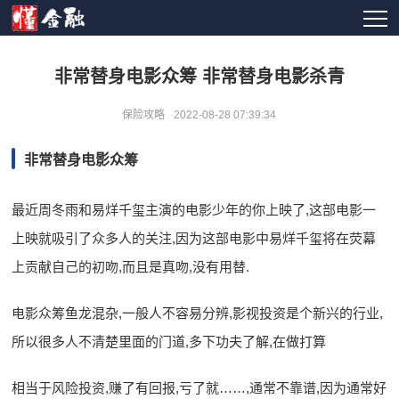
非常替身电影众筹 非常替身电影杀青
保险攻略
2022-08-28 07:39:34
非常替身电影众筹
最近周冬雨和易烊千玺主演的电影少年的你上映了,这部电影一
上映就吸引了众多人的关注,因为这部电影中易烊千玺将在荧幕
上贡献自己的初吻,而且是真吻,没有用替.
电影众筹鱼龙混杂,一般人不容易分辨,影视投资是个新兴的行业,
所以很多人不清楚里面的门道,多下功夫了解,在做打算
相当于风险投资,赚了有回报,亏了就……,通常不靠谱,因为通常好