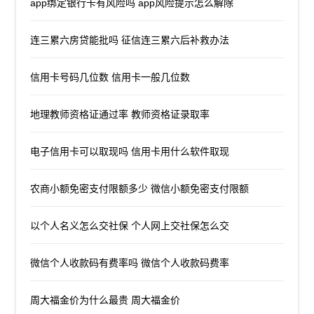
app绑定银行卡有风险吗 app风险提示怎么解除
连三累六房贷能批吗 征信连三累六后补救办法
信用卡号码几位数 信用卡一般几位数
地理教师资格证通过率 教师资格证录取率
电子信用卡可以取现吗 信用卡用什么软件取现
农商小额免密支付限额多少 微信小额免密支付限额
以个人名义怎么交社保 个人网上交社保怎么交
微信个人收款码有费率吗 微信个人收款码费率
周大福金价为什么最贵 周大福金价