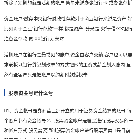
折除了定期的就是活期的帐户 简单来说办张银行卡 或办张存折
资金账户:缴存中央银行财政性存款对于商业银行来说是资产,好
比如对于企业“银行存款”一样,都是资产. 分录是 央行:借:XX银行
准备金存款 贷:XX银行划来财.
活期账户在银行是最常见的账户,资金由客户交纳,客户也可以要
求老板以银行贷记划款单的方式把他的工资或薪金划入账内.虽
然有些客户只是把账户以约期付款授权书.
股票资金号是什么号
1、资金帐号是券商营业部开立的用于证券资金结算的账号.每
个账户都有资金帐号.2、股票资金帐户是股民进行股票交易的一
种帐户形式.股民需要通过股票资金帐户进行股票买卖.是目前