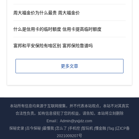
周大福金价为什么最贵 周大福金价
什么是信用卡的临时额度 信用卡提高临时额度
富邦和平安保险有啥区别 富邦保险靠谱吗
更多文章
本站所有信息均来源于互联网搜集，并不代表本站观点，本站不对其真实
合法性负责。如有信息侵犯了您的权益，请告知，本站将立刻删除
Email：Admin@yxjjdz.com
探秘史录
|
古今探秘
|
最懂我
|
怎么了
|
手机控
|
智玩机
|
懂金融
|
Tag
|
辽ICP备
2021009207号