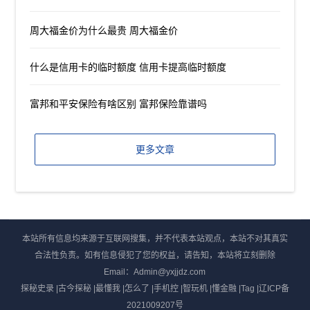
周大福金价为什么最贵 周大福金价
什么是信用卡的临时额度 信用卡提高临时额度
富邦和平安保险有啥区别 富邦保险靠谱吗
更多文章
本站所有信息均来源于互联网搜集，并不代表本站观点，本站不对其真实
合法性负责。如有信息侵犯了您的权益，请告知，本站将立刻删除
Email：Admin@yxjjdz.com
探秘史录
|
古今探秘
|
最懂我
|
怎么了
|
手机控
|
智玩机
|
懂金融
|
Tag
|
辽ICP备
2021009207号