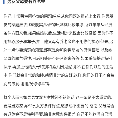
男友父母要有养老金
你好,非常荣幸回答你的问题!单单从你问题的描述上来看,你男朋
友的家庭应该比较殷实,经济物质基础比较丰厚,所以单单从经济
条件方面来看,如果结婚以后,生活相对来说会比较轻松,因为你不
用担心房子和车子,并且他父母有养老金也不用你们操心!但是,另
外一点你要清楚的知道,那就是你和你男朋友的感情基础,以及她
父母的脾气秉性,日后相处是不是合得来等等,如果感情基础特别
深厚,再加上他的父母特别和蔼,相处融洽,那么在你们以后的生活
中,你们就会非常的和睦,感情非常的友好,这样,你们的日子才会特
别的滋润.谢谢,祝你你幸福.
就个人而言如果男女双方家境还不错的话,这一条是不太重要的,
要是男方家境不行,女方条件好点,这条也不重要的,总之,父母是否
有退休金不是特别重要,除非家境条件很差,自己不能养活自己活