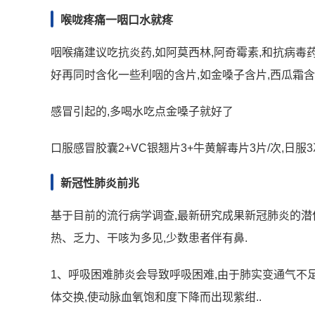
喉咙疼痛一咽口水就疼
咽喉痛建议吃抗炎药,如阿莫西林,阿奇霉素,和抗病毒药
好再同时含化一些利咽的含片,如金嗓子含片,西瓜霜
感冒引起的,多喝水吃点金嗓子就好了
口服感冒胶囊2+VC银翘片3+牛黄解毒片3片/次,日服3
新冠性肺炎前兆
基于目前的流行病学调查,最新研究成果新冠肺炎的潜伏
热、乏力、干咳为多见,少数患者伴有鼻.
1、呼吸困难肺炎会导致呼吸困难,由于肺实变通气不
体交换,使动脉血氧饱和度下降而出现紫绀..