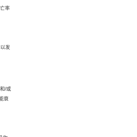
儿童死亡率
后以发
和/或
能衰