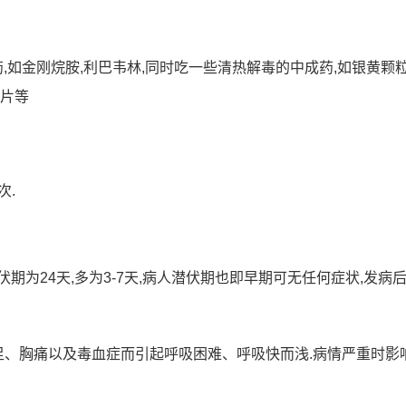
,如金刚烷胺,利巴韦林,同时吃一些清热解毒的中成药,如银黄颗粒
含片等
次.
期为24天,多为3-7天,病人潜伏期也即早期可无任何症状,发病
足、胸痛以及毒血症而引起呼吸困难、呼吸快而浅.病情严重时影