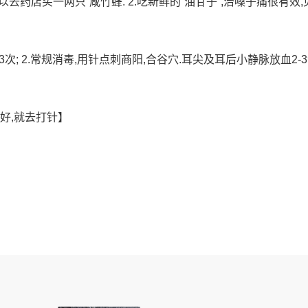
去药店买一两只”咸竹蜂. 2.吃新鲜的”油甘子”,治嗓子痛很有效,
3次; 2.常规消毒,用针点刺商阳,合谷穴.耳尖及耳后小静脉放血2-3
好,就去打针】