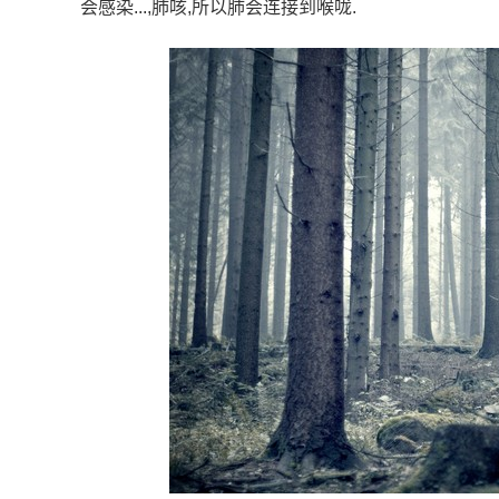
会感染...,肺咳,所以肺会连接到喉咙.