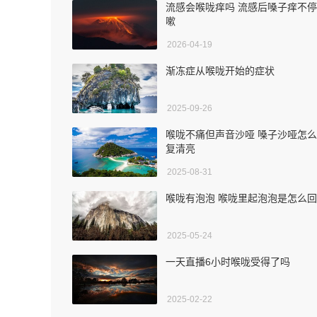
流感会喉咙痒吗 流感后嗓子痒不
嗽
2026-04-19
渐冻症从喉咙开始的症状
2025-09-26
喉咙不痛但声音沙哑 嗓子沙哑怎
复清亮
2025-08-31
喉咙有泡泡 喉咙里起泡泡是怎么
2025-05-24
一天直播6小时喉咙受得了吗
2025-02-22