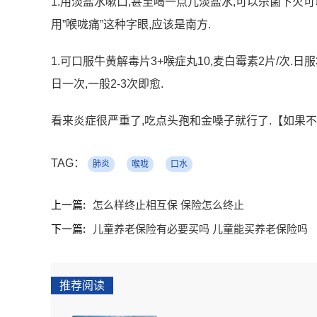
1.用淡盐水嗽口,甚至喝一点儿淡盐水,可以杀菌下火可以
用”喉咙痛”这种字眼,应该是南方.
1.可口服牛黄解毒片3+喉症丸10,麦白霉素2片/次.日服
日一次,一般2-3次即愈.
看来炎症很严重了,吃点头孢和金嗓子就行了.【如果不
TAG：
肺炎
喉咙
口水
上一篇:
怎么样终止相互保 保险怎么终止
下一篇:
儿童养老保险有必要买吗 儿童能买养老保险吗
推荐阅读