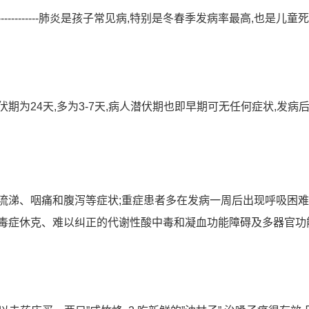
----------------------------------肺炎是孩子常见病,特别是冬春季发病率最高,也是
期为24天,多为3-7天,病人潜伏期也即早期可无任何症状,发病
流涕、咽痛和腹泻等症状;重症患者多在发病一周后出现呼吸困难
脓毒症休克、难以纠正的代谢性酸中毒和凝血功能障碍及多器官功