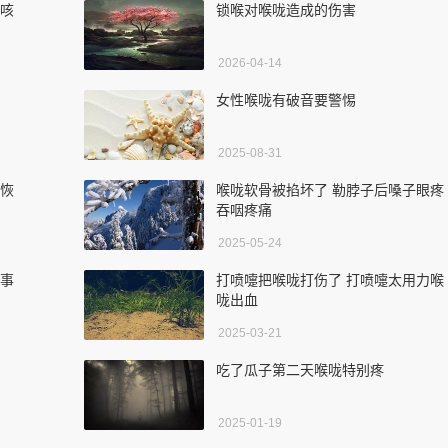
停咳
锁喉对喉咙造成的伤害
2026-04-14
女性喉咙有破音要警惕
2025-08-31
么恢
喉咙软骨被掐坏了 勒脖子后嗓子眼疼
吞咽疼痛
2025-05-24
回事
打喷嚏把喉咙打伤了 打喷嚏太用力喉
咙出血
2025-03-21
吃了瓜子第二天喉咙特别疼
2025-01-19