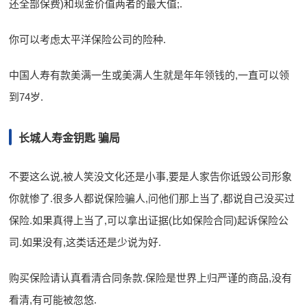
还全部保费)和现金价值两者的最大值;.
你可以考虑太平洋保险公司的险种.
中国人寿有款美满一生或美满人生就是年年领钱的,一直可以领
到74岁.
长城人寿金钥匙 骗局
不要这么说,被人笑没文化还是小事,要是人家告你诋毁公司形象
你就惨了.很多人都说保险骗人,问他们那上当了,都说自己没买过
保险.如果真得上当了,可以拿出证据(比如保险合同)起诉保险公
司.如果没有,这类话还是少说为好.
购买保险请认真看清合同条款.保险是世界上归严谨的商品,没有
看清,有可能被忽悠.