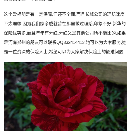
这个爱相随是有一定保障,但还不全面,而且长城公司的理赔速度
不太理想,因为我们家亲戚就曾在那里做过理赔,印象不好 新华的
保险优势多,而且年年有分红,分红又是其他公司所不能比的,如果
是河南郑州的朋友可以联系QQ332414413,她可以为大家服务,她
是一位资深的保险人士,希望可以为大家解决保险上的疑难问题