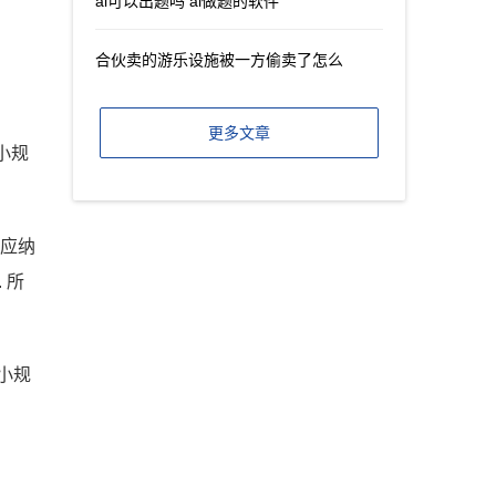
ai可以出题吗 ai做题的软件
合伙卖的游乐设施被一方偷卖了怎么
更多文章
小规
 应纳
 所
小规