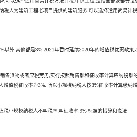
服务,可以选择适用简易计税方法计税.甲供工程,是指全部或部分设
般纳税人为建筑工程老项目提供的建筑服务,可以选择适用简易计
外,其他都是3%;2021年暂时延续2020年的增值税优惠政策,
人销售货物或者应税劳务,实行按照销售额和征收率计算应纳税额
税人增值税征收率为3%. 所以小规模纳税人按3%征收率计算缴纳
) 增值税小规模纳税人不叫税率,叫征收率:3% 标准的措辞和说法