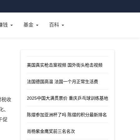
赚钱
基金
百科
美国真实枪击案视频 国外街头枪击视频
法国德国高温 法国一个月正常生活费
2025中国大满贯票价 重庆乒乓球训练基地
对税收
化、
陈熠参加亚洲杯了吗 陈熠的积分最新排名
于促
肖杨紫金鹰奖前三名名次