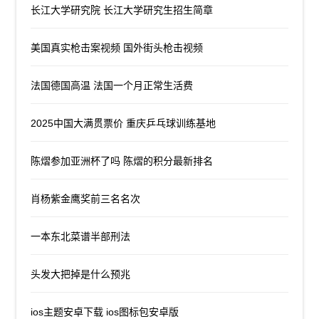
长江大学研究院 长江大学研究生招生简章
美国真实枪击案视频 国外街头枪击视频
法国德国高温 法国一个月正常生活费
2025中国大满贯票价 重庆乒乓球训练基地
陈熠参加亚洲杯了吗 陈熠的积分最新排名
肖杨紫金鹰奖前三名名次
一本东北菜谱半部刑法
头发大把掉是什么预兆
ios主题安卓下载 ios图标包安卓版