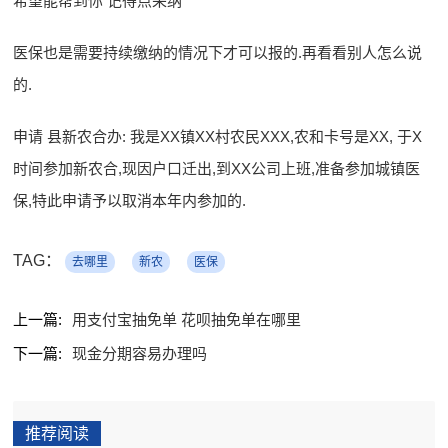
希望能帮到你 记得点采纳
医保也是需要持续缴纳的情况下才可以报的.再看看别人怎么说
的.
申请 县新农合办: 我是XX镇XX村农民XXX,农和卡号是XX, 于X
时间参加新农合,现因户口迁出,到XX公司上班,准备参加城镇医
保,特此申请予以取消本年内参加的.
TAG：
去哪里
新农
医保
上一篇:
用支付宝抽免单 花呗抽免单在哪里
下一篇:
现金分期容易办理吗
推荐阅读