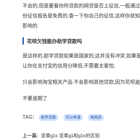
不会的,但是要看你所贷款的网贷是否上征信,一般通
份征信报告是免费的,查一下你自己的征信,这样你就
影响的
花呗欠钱能办助学贷款吗
是这样的,助学贷款如果是国家的,这并没有冲突.如果
让你在支付宝的信用分降低,不需要太害怕.
只会影响淘宝相关产品 不会影响其他贷款,因为花呗
不要逾期了
TAG：
助学贷款
可以申请
有网贷
上一篇:
坚果g1s 坚果g1和g1s的区别