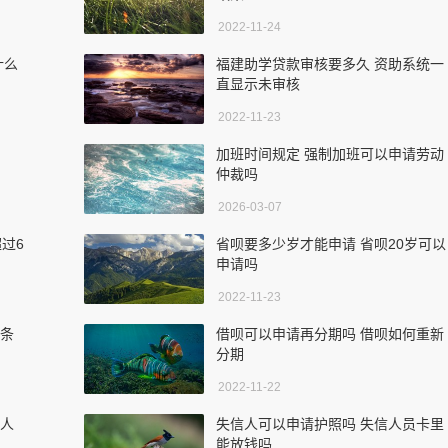
2022-11-24
什么
福建助学贷款审核要多久 资助系统一
直显示未审核
2022-11-23
加班时间规定 强制加班可以申请劳动
仲裁吗
2026-03-07
过6
省呗要多少岁才能申请 省呗20岁可以
申请吗
2022-11-23
么条
借呗可以申请再分期吗 借呗如何重新
分期
2022-11-22
个人
失信人可以申请护照吗 失信人员卡里
能放钱吗