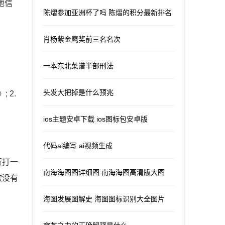
地信
陈熠参加亚洲杯了吗 陈熠的积分最新排名
肖杨紫金鹰奖前三名名次
一本东北菜谱半部刑法
头发大把掉是什么预兆
 2.
ios主题安卓下载 ios图标包安卓版
代码ai编写 ai视频生成
行打一
南海海图图详细图 南海海图高清版大图
款没有
海图发展图解史 海图图标识别大全图片