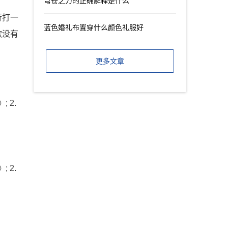
穹苍之力的正确解释是什么
行打一
蓝色婚礼布置穿什么颜色礼服好
款没有
更多文章
 2.
 2.