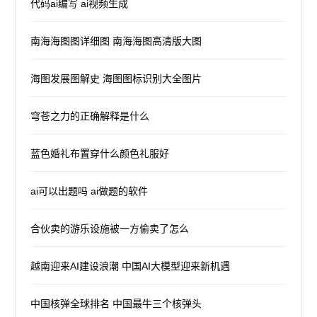
代码ai编写 ai视频生成
南海海图图详细图 南海海图高清版大图
海图发展图解史 海图图标识别大全图片
穹苍之力的正确解释是什么
蓝色婚礼布置穿什么颜色礼服好
ai可以出题吗 ai做题的软件
合伙卖的游乐设施被一方偷卖了怎么
越南迎来AI建设浪潮 中国AI大模型迎来新机遇
中国核弹全球排名 中国最牛三个核弹头