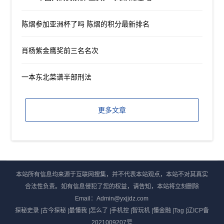
陈熠参加亚洲杯了吗 陈熠的积分最新排名
肖杨紫金鹰奖前三名名次
一本东北菜谱半部刑法
更多文章
本站所有信息均来源于互联网搜集，并不代表本站观点，本站不对其真实
合法性负责。如有信息侵犯了您的权益，请告知，本站将立刻删除
Email：Admin@yxjjdz.com
探秘史录
|
古今探秘
|
最懂我
|
怎么了
|
手机控
|
智玩机
|
懂金融
|
Tag
|
辽ICP备
2021009207号