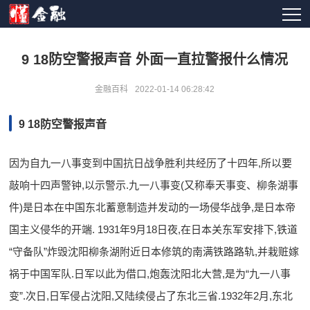
9 18防空警报声音 外面一直拉警报什么情况
金融百科
2022-01-14 06:28:42
9 18防空警报声音
因为自九一八事变到中国抗日战争胜利共经历了十四年,所以要
敲响十四声警钟,以示警示.九一八事变(又称奉天事变、柳条湖事
件)是日本在中国东北蓄意制造并发动的一场侵华战争,是日本帝
国主义侵华的开端. 1931年9月18日夜,在日本关东军安排下,铁道
“守备队”炸毁沈阳柳条湖附近日本修筑的南满铁路路轨,并栽赃嫁
祸于中国军队.日军以此为借口,炮轰沈阳北大营,是为“九一八事
变”.次日,日军侵占沈阳,又陆续侵占了东北三省.1932年2月,东北