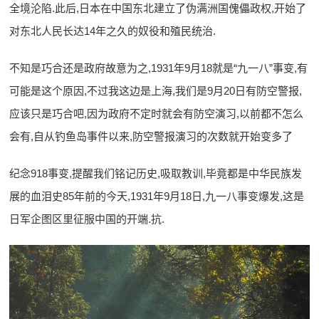
全境沦陷.此后,日本在中国东北建立了伪满洲国傀儡政权,开始了
对东北人民长达14年之久的奴役和殖民统治.
不知是巧合还是政府故意为之,1931年9月18就是“九一八”事变,有
可能是这个原因,不过我这边是上海,我们是9月20日有防空警报,
应该只是巧合吧,因为政府不定时就会有防空演习,以前都不怎么
会有,自从钓鱼岛事件以来,防空警报演习的次数就开始变多了
纪念918事变,提醒我们铭记历史,吸取教训,毕竟都是中华民族发
展的血泪史85年前的今天,1931年9月18日,九一八事变爆发,这是
日军企图区里征服中国的开端.抗.