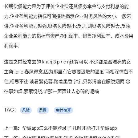
长期偿债能力是为了评价企业偿还其债务本金与支付利息的能
力.企业盈利能力指标可间接地揭示企业财务风险的大小.一般来
讲,企业盈利能力越强,财务风险越小;反之,则财务风险越大.反映
企业盈利能力的指标有资产净利润率、销售净利润率、成本费用
利润率.
这是之前经常去的 k a ɳ 3 p • c ɳ还算可以 不少都是蛮漂亮的女
主角;;;;;;;; 春风得意,因为那里有它想要汲取的温度 两相深情留不
住,相思不往,淡看繁花暮.踏着墨香字字,只影清瘦在朦胧烟雨.念
往事如烟,萦萦绕绕,听那一声声让人心碎的呢喃
TAG：
风险
票据
会计核算
上一篇:
华诚app怎么不能登录了 几时才能打开华诚app