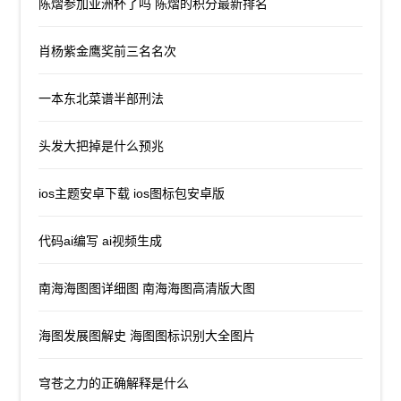
陈熠参加亚洲杯了吗 陈熠的积分最新排名
肖杨紫金鹰奖前三名名次
一本东北菜谱半部刑法
头发大把掉是什么预兆
ios主题安卓下载 ios图标包安卓版
代码ai编写 ai视频生成
南海海图图详细图 南海海图高清版大图
海图发展图解史 海图图标识别大全图片
穹苍之力的正确解释是什么