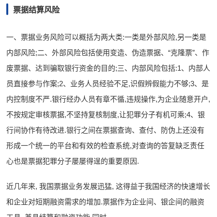
票据结算风险
一、票据业务风险可以概括为两大类:一类是外部风险,另一类是
内部风险;二、外部风险包括使用变造、伪造票据、“克隆票”、作
废票据、达到骗取银行资金的目的;三、内部风险包括:1、内部人
员直接参与作案;2、业务人员经验不足,识假辨假能力不够;3、是
内控制度不严.银行经办人员有章不循,违规操作,为企业随意开户,
不按规定审核票据,不坚持复核制度,让犯罪分子有机可乘;4、银
行间协作有待改进.银行之间在票据查询、查付、防伪上还没有
形成一个统一的平台和有效的检查系统,对查询的答复缺乏责任
心也是票据犯罪分子屡屡得逞的重要原因.
近几年来, 我国票据业务发展迅猛, 这得益于我国经济的快速增长
和企业对短期融资需求的增加.票据作为企业间、银企间的融资