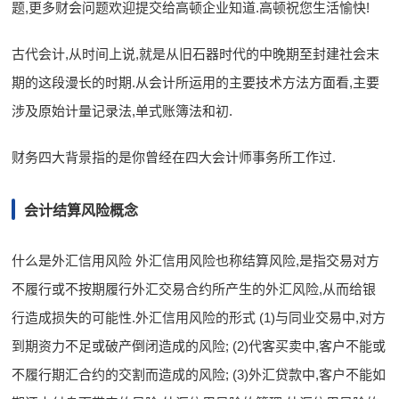
题,更多财会问题欢迎提交给高顿企业知道.高顿祝您生活愉快!
古代会计,从时间上说,就是从旧石器时代的中晚期至封建社会末
期的这段漫长的时期.从会计所运用的主要技术方法方面看,主要
涉及原始计量记录法,单式账簿法和初.
财务四大背景指的是你曾经在四大会计师事务所工作过.
会计结算风险概念
什么是外汇信用风险 外汇信用风险也称结算风险,是指交易对方
不履行或不按期履行外汇交易合约所产生的外汇风险,从而给银
行造成损失的可能性.外汇信用风险的形式 (1)与同业交易中,对方
到期资力不足或破产倒闭造成的风险; (2)代客买卖中,客户不能或
不履行期汇合约的交割而造成的风险; (3)外汇贷款中,客户不能如