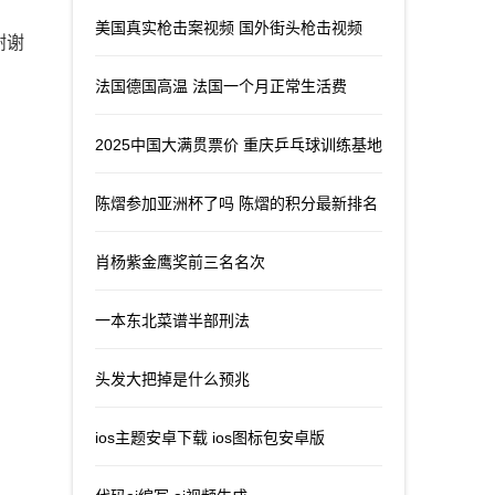
美国真实枪击案视频 国外街头枪击视频
谢谢
法国德国高温 法国一个月正常生活费
2025中国大满贯票价 重庆乒乓球训练基地
陈熠参加亚洲杯了吗 陈熠的积分最新排名
肖杨紫金鹰奖前三名名次
一本东北菜谱半部刑法
头发大把掉是什么预兆
ios主题安卓下载 ios图标包安卓版