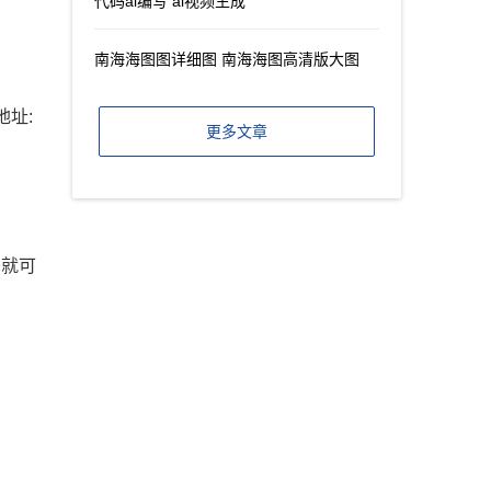
代码ai编写 ai视频生成
南海海图图详细图 南海海图高清版大图
地址:
更多文章
哥就可