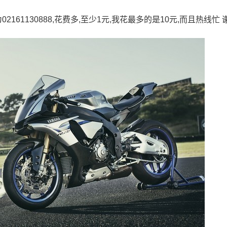
161130888,花费多,至少1元,我花最多的是10元,而且热线忙 