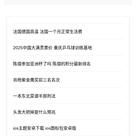
法国德国高温 法国一个月正常生活费
2025中国大满贯票价 重庆乒乓球训练基地
陈熠参加亚洲杯了吗 陈熠的积分最新排名
肖杨紫金鹰奖前三名名次
一本东北菜谱半部刑法
头发大把掉是什么预兆
ios主题安卓下载 ios图标包安卓版