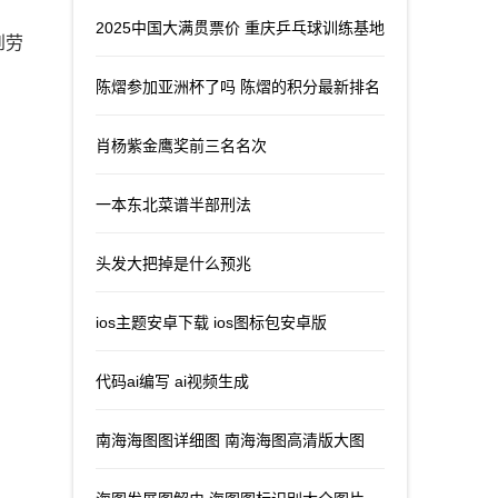
2025中国大满贯票价 重庆乒乓球训练基地
到劳
陈熠参加亚洲杯了吗 陈熠的积分最新排名
肖杨紫金鹰奖前三名名次
一本东北菜谱半部刑法
头发大把掉是什么预兆
ios主题安卓下载 ios图标包安卓版
代码ai编写 ai视频生成
南海海图图详细图 南海海图高清版大图