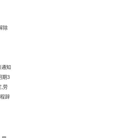
解除
日通知
用期3
,劳
流程辞