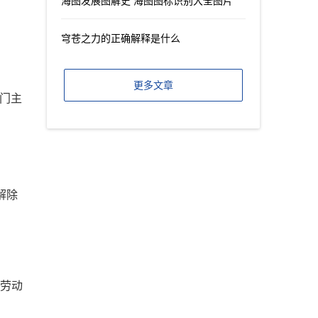
海图发展图解史 海图图标识别大全图片
穹苍之力的正确解释是什么
更多文章
部门主
解除
现劳动