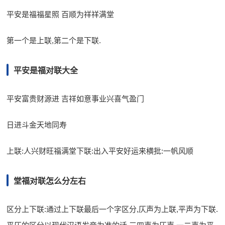
平安是福福星照 百顺为祥祥满堂
第一个是上联,第二个是下联.
平安是福对联大全
平安富贵财源进 吉祥如意事业兴喜气盈门
日进斗金天地同寿
上联:人兴财旺福满堂下联:出入平安好运来横批:一帆风顺
堂福对联怎么分左右
区分上下联:通过上下联最后一个字区分,仄声为上联,平声为下联.