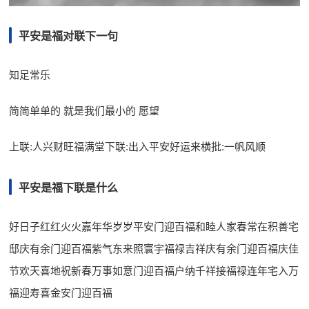
平安是福对联下一句
知足常乐
简简单单的 就是我们最小的 愿望
上联:人兴财旺福满堂下联:出入平安好运来横批:一帆风顺
平安是福下联是什么
好日子红红火火嘉年华岁岁平安门迎百福和睦人家春常在积善宅
邸庆有余门迎百福紫气东来照寰宇福禄吉祥庆有余门迎百福庆佳
节欢天喜地祝新春万事如意门迎百福户纳千祥接福禄连年宅入万
福迎寿喜金安门迎百福