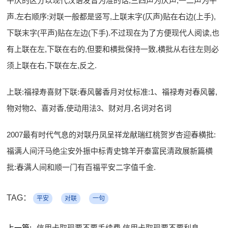
平仄的区分以现代汉语发音为准的话,三四声为仄声,一二声为平
声.左右顺序:对联一般都是竖写,上联末字(仄声)贴在右边(上手),
下联末字(平声)贴在左边(下手).不过现在为了方便现代人阅读,也
有上联在左,下联在右的,但要和横批保持一致,横批从右往左则必
须上联在右,下联在左,反之.
上联:福禄寿喜财下联:春风馨香月对仗标准:1、福禄寿对春风馨,
物对物2、喜对香,使动用法3、财对月,名词对名词
2007最有时代气息的对联丹凤呈祥龙献瑞红桃贺岁杏迎春横批:
福满人间汗马绝尘安外振中标青史锦羊开泰富民清政展新篇横
批:春满人间和顺一门有百福平安二字值千金.
TAG：
平安
对联
一句
上一篇:
信用卡取现要不要手续费 信用卡取现要不要利息