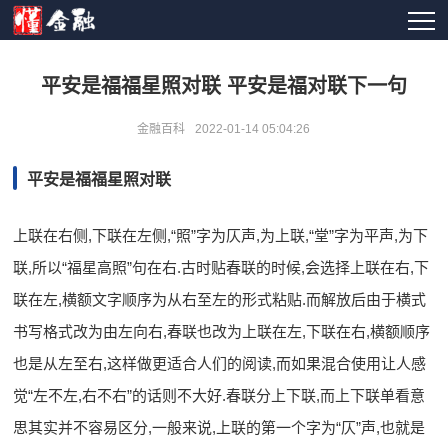
平安是福福星照对联 平安是福对联下一句
金融百科
2022-01-14 05:04:26
平安是福福星照对联
上联在右侧,下联在左侧,“照”字为仄声,为上联,“堂”字为平声,为下
联,所以“福星高照”句在右.古时贴春联的时候,会选择上联在右,下
联在左,横额文字顺序为从右至左的形式粘贴.而解放后由于横式
书写格式改为由左向右,春联也改为上联在左,下联在右,横额顺序
也是从左至右,这样做更适合人们的阅读,而如果混合使用让人感
觉“左不左,右不右”的话则不大好.春联分上下联,而上下联单看意
思其实并不容易区分,一般来说,上联的第一个字为“仄”声,也就是