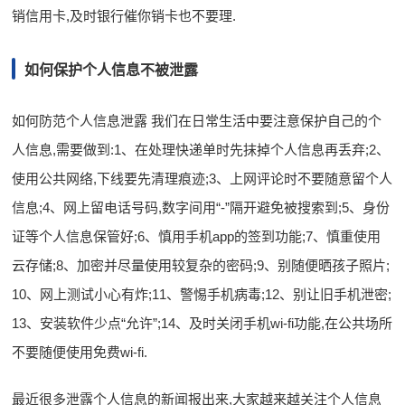
销信用卡,及时银行催你销卡也不要理.
如何保护个人信息不被泄露
如何防范个人信息泄露 我们在日常生活中要注意保护自己的个
人信息,需要做到:1、在处理快递单时先抹掉个人信息再丢弃;2、
使用公共网络,下线要先清理痕迹;3、上网评论时不要随意留个人
信息;4、网上留电话号码,数字间用“-”隔开避免被搜索到;5、身份
证等个人信息保管好;6、慎用手机app的签到功能;7、慎重使用
云存储;8、加密并尽量使用较复杂的密码;9、别随便晒孩子照片;
10、网上测试小心有炸;11、警惕手机病毒;12、别让旧手机泄密;
13、安装软件少点“允许”;14、及时关闭手机wi-fi功能,在公共场所
不要随便使用免费wi-fi.
最近很多泄露个人信息的新闻报出来,大家越来越关注个人信息