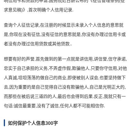
响信用卡和贷款的申请.国务院近日新公布的《征信管理条例(征
求意见稿)》,首次明确个人信用记录.
查询个人征信记录,在注册的时候显示未录入个人信息的意思就
是,你现在没有征信,没有征信的意思就是,你没有办理过信用卡或
者没有办理过信用贷款或其他贷款..
想要有好的声誉,首先做到的第一点就是讲信用,讲信誉,信守承诺,
忠实于自己承担的义务,不弄虚作假,欺骗他人.只要你守信用,对他
人真诚,坦坦荡荡的做自己的商业,即使被别人误会,也要坚持做下
去,因为重要的是自己觉得自己没有欺骗他人,自己是光明正大的,
而那些在被后说三道四的人,最后也会得到后果.反正,我就只有一
句话:诚信最重要,没有了诚信,任何人都不可能相信你.
如何保护个人信息300字