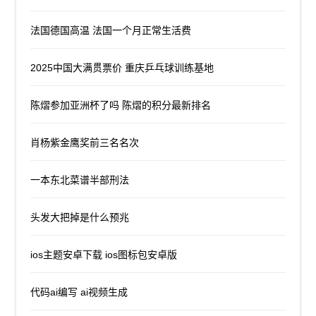
法国德国高温 法国一个月正常生活费
2025中国大满贯票价 重庆乒乓球训练基地
陈熠参加亚洲杯了吗 陈熠的积分最新排名
肖杨紫金鹰奖前三名名次
一本东北菜谱半部刑法
头发大把掉是什么预兆
ios主题安卓下载 ios图标包安卓版
代码ai编写 ai视频生成