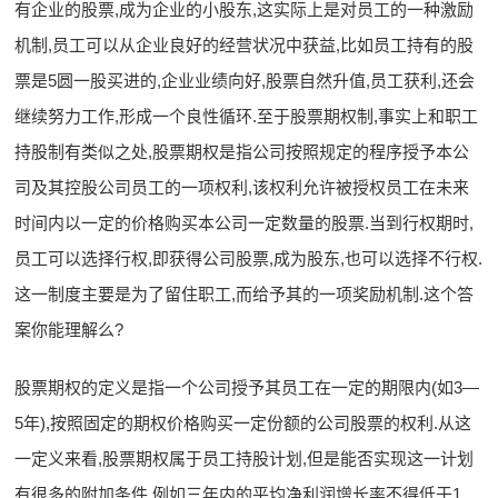
有企业的股票,成为企业的小股东,这实际上是对员工的一种激励
机制,员工可以从企业良好的经营状况中获益,比如员工持有的股
票是5圆一股买进的,企业业绩向好,股票自然升值,员工获利,还会
继续努力工作,形成一个良性循环.至于股票期权制,事实上和职工
持股制有类似之处,股票期权是指公司按照规定的程序授予本公
司及其控股公司员工的一项权利,该权利允许被授权员工在未来
时间内以一定的价格购买本公司一定数量的股票.当到行权期时,
员工可以选择行权,即获得公司股票,成为股东,也可以选择不行权.
这一制度主要是为了留住职工,而给予其的一项奖励机制.这个答
案你能理解么?
股票期权的定义是指一个公司授予其员工在一定的期限内(如3—
5年),按照固定的期权价格购买一定份额的公司股票的权利.从这
一定义来看,股票期权属于员工持股计划,但是能否实现这一计划
有很多的附加条件,例如三年内的平均净利润增长率不得低于1